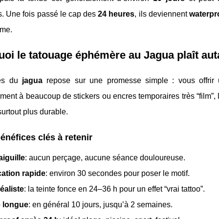
s. Une fois passé le cap des
24 heures
, ils deviennent
waterpr
hme.
oi le tatouage éphémère au Jagua plaît aut
ès du
jagua
repose sur une promesse simple : vous offrir 
ment à beaucoup de stickers ou encres temporaires très “film”, l’e
surtout plus durable.
énéfices clés à retenir
iguille
: aucun perçage, aucune séance douloureuse.
cation rapide
: environ 30 secondes pour poser le motif.
réaliste
: la teinte fonce en 24–36 h pour un effet “vrai tattoo”.
 longue
: en général 10 jours, jusqu’à 2 semaines.