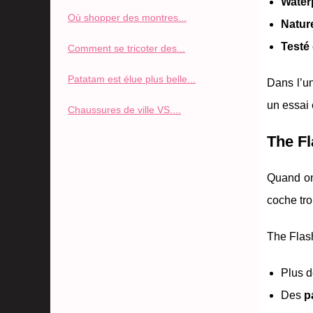
Water
Où shopper des montres...
Natur
Testé
Comment se tricoter des...
Patatam est élue plus belle...
Dans l’u
un essai
Chaussures de ville VS....
The Fl
Quand o
coche troi
The Flash
Plus 
Des
p