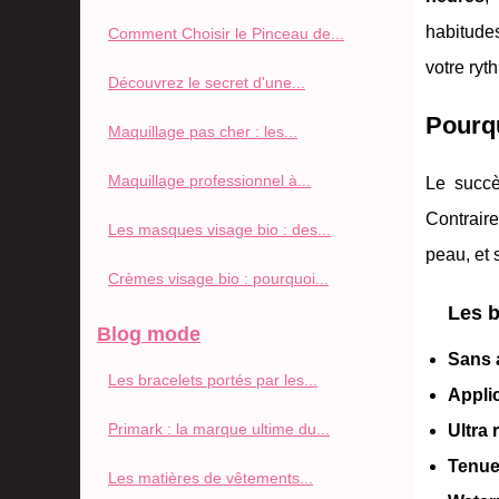
habitude
Comment Choisir le Pinceau de...
votre ryt
Découvrez le secret d'une...
Pourqu
Maquillage pas cher : les...
Maquillage professionnel à...
Le succ
Contraire
Les masques visage bio : des...
peau, et 
Crèmes visage bio : pourquoi...
Les b
Blog mode
Sans a
Les bracelets portés par les...
Appli
Primark : la marque ultime du...
Ultra 
Tenue
Les matières de vêtements...