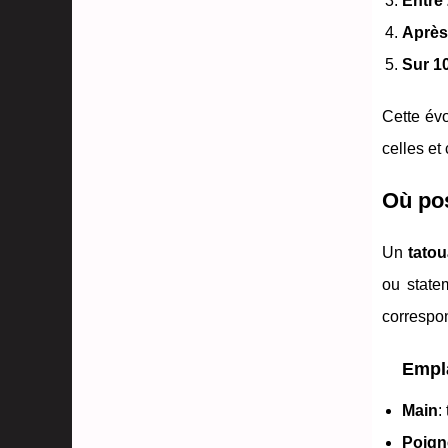
Entre 
Après
Sur 1
Cette évo
celles et
Où pos
Un
tato
ou state
correspo
Empla
Main
:
Poign