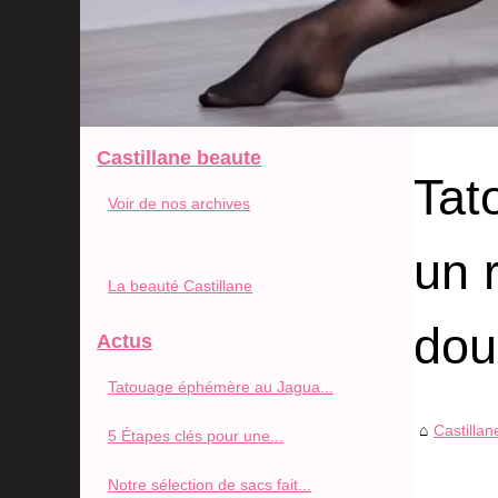
Castillane beaute
Tat
Voir de nos archives
un 
La beauté Castillane
dou
Actus
Tatouage éphémère au Jagua...
Castilla
5 Étapes clés pour une...
Notre sélection de sacs fait...