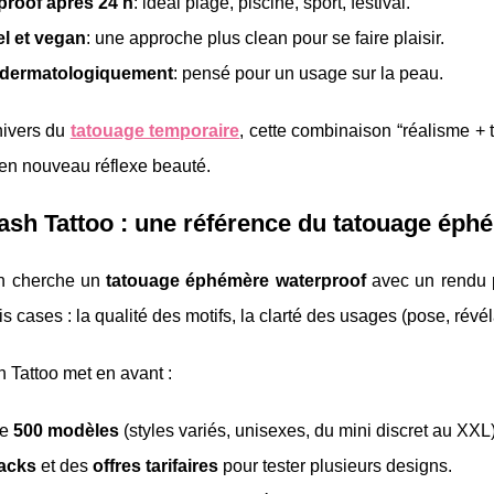
proof après 24 h
: idéal plage, piscine, sport, festival.
el et vegan
: une approche plus clean pour se faire plaisir.
 dermatologiquement
: pensé pour un usage sur la peau.
nivers du
tatouage temporaire
, cette combinaison “réalisme + 
 en nouveau réflexe beauté.
ash Tattoo : une référence du tatouage éphé
n cherche un
tatouage éphémère waterproof
avec un rendu p
s cases : la qualité des motifs, la clarté des usages (pose, révéla
 Tattoo met en avant :
de
500 modèles
(styles variés, unisexes, du mini discret au XXL)
acks
et des
offres tarifaires
pour tester plusieurs designs.