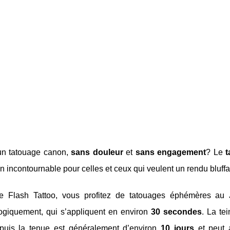
un tatouage canon,
sans douleur
et
sans engagement
? Le
t
n incontournable pour celles et ceux qui veulent un rendu bluffant
e Flash Tattoo, vous profitez de tatouages éphémères a
ogiquement, qui s’appliquent en environ
30 secondes
. La te
 puis la tenue est généralement d’environ
10 jours
et peut 