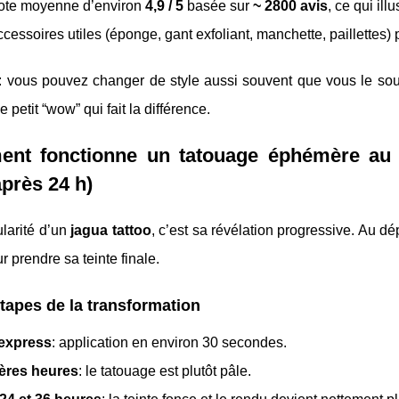
ote moyenne d’environ
4,9 / 5
basée sur
~ 2800 avis
, ce qui ill
cessoires utiles (éponge, gant exfoliant, manchette, paillettes) 
 : vous pouvez changer de style aussi souvent que vous le sou
 petit “wow” qui fait la différence.
nt fonctionne un tatouage éphémère au J
près 24 h)
ularité d’un
jagua tattoo
, c’est sa révélation progressive. Au dép
r prendre sa teinte finale.
tapes de la transformation
express
: application en environ 30 secondes.
ères heures
: le tatouage est plutôt pâle.