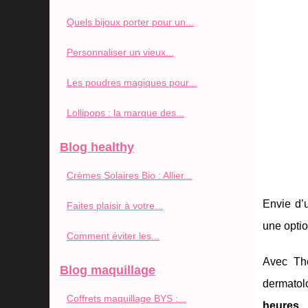
Quels bijoux porter pour un...
Personnaliser un vieux...
Les poudres magiques pour...
Lollipops : la marque des...
Blog healthy
Crèmes Solaires Bio : Allier...
Envie d’
Faites plaisir à votre...
une optio
Comment éviter les...
Avec Th
Blog maquillage
dermatol
Coffrets maquillage BYS :...
heures
,