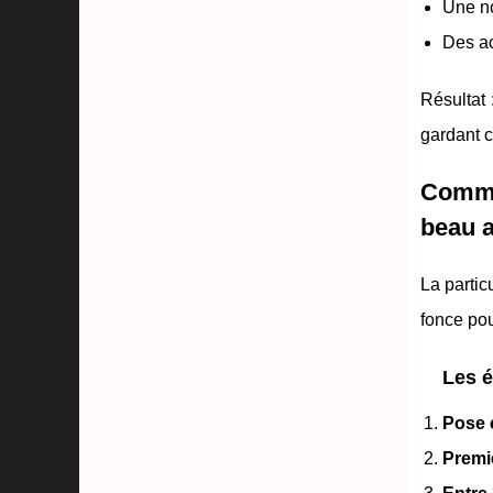
Une n
Des ac
Résultat
gardant ce
Comme
beau a
La partic
fonce pou
Les é
Pose 
Premi