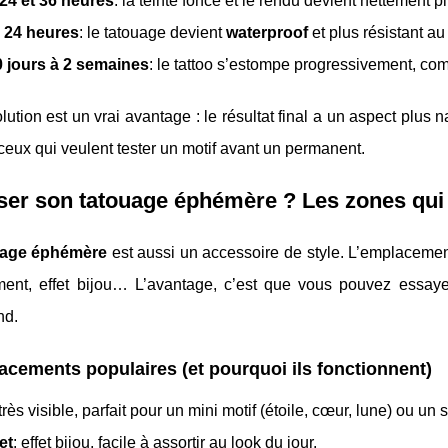
24 et 36 heures
: la teinte fonce et le rendu devient nettement pl
 24 heures
: le tatouage devient
waterproof
et plus résistant au
0 jours à 2 semaines
: le tattoo s’estompe progressivement, comm
lution est un vrai avantage : le résultat final a un aspect plus na
 ceux qui veulent tester un motif avant un permanent.
er son tatouage éphémère ? Les zones qui 
uage éphémère
est aussi un accessoire de style. L’emplacement 
ment, effet bijou… L’avantage, c’est que vous pouvez essaye
nd.
cements populaires (et pourquoi ils fonctionnent)
 très visible, parfait pour un mini motif (étoile, cœur, lune) ou un 
et
: effet bijou, facile à assortir au look du jour.