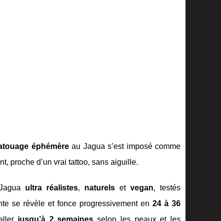
atouage éphémère
au Jagua s’est imposé comme
, proche d’un vrai tattoo, sans aiguille.
u Jagua
ultra réalistes
,
naturels
et
vegan
, testés
inte se révèle et fonce progressivement en
24 à 36
aller
jusqu’à 2 semaines
selon les peaux et les