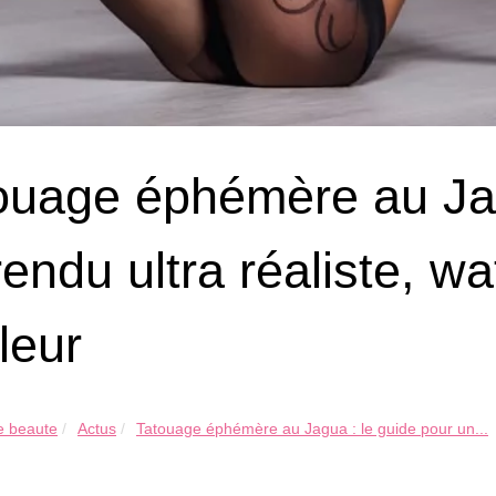
ouage éphémère au Jag
rendu ultra réaliste, w
leur
ne beaute
Actus
Tatouage éphémère au Jagua : le guide pour un...