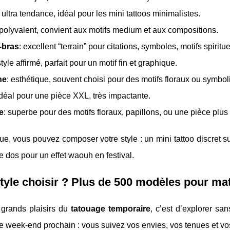
: ultra tendance, idéal pour les mini tattoos minimalistes.
 polyvalent, convient aux motifs medium et aux compositions.
-bras
: excellent “terrain” pour citations, symboles, motifs spiritue
style affirmé, parfait pour un motif fin et graphique.
ne
: esthétique, souvent choisi pour des motifs floraux ou symbol
idéal pour une pièce XXL, très impactante.
e
: superbe pour des motifs floraux, papillons, ou une pièce plus
ue, vous pouvez composer votre style : un mini tattoo discret su
e dos pour un effet waouh en festival.
tyle choisir ? Plus de 500 modèles pour mat
 grands plaisirs du
tatouage temporaire
, c’est d’explorer san
 le week-end prochain : vous suivez vos envies, vos tenues et v