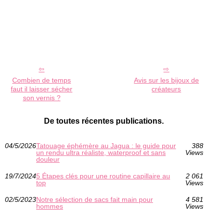
Combien de temps
Avis sur les bijoux de
faut il laisser sécher
créateurs
son vernis ?
De toutes récentes publications.
04/5/2026
Tatouage éphémère au Jagua : le guide pour
388
un rendu ultra réaliste, waterproof et sans
Views
douleur
19/7/2024
5 Étapes clés pour une routine capillaire au
2 061
top
Views
02/5/2023
Notre sélection de sacs fait main pour
4 581
hommes
Views