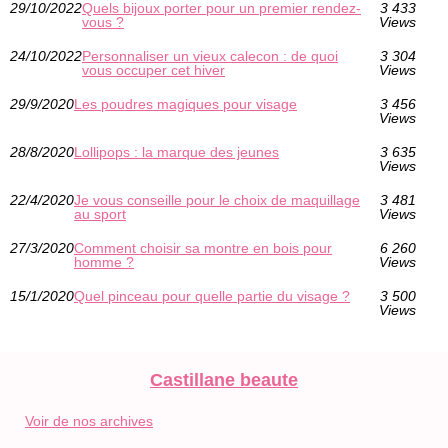
29/10/2022
Quels bijoux porter pour un premier rendez-
3 433
vous ?
Views
24/10/2022
Personnaliser un vieux calecon : de quoi
3 304
vous occuper cet hiver
Views
29/9/2020
Les poudres magiques pour visage
3 456
Views
28/8/2020
Lollipops : la marque des jeunes
3 635
Views
22/4/2020
Je vous conseille pour le choix de maquillage
3 481
au sport
Views
27/3/2020
Comment choisir sa montre en bois pour
6 260
homme ?
Views
15/1/2020
Quel pinceau pour quelle partie du visage ?
3 500
Views
Castillane beaute
Voir de nos archives