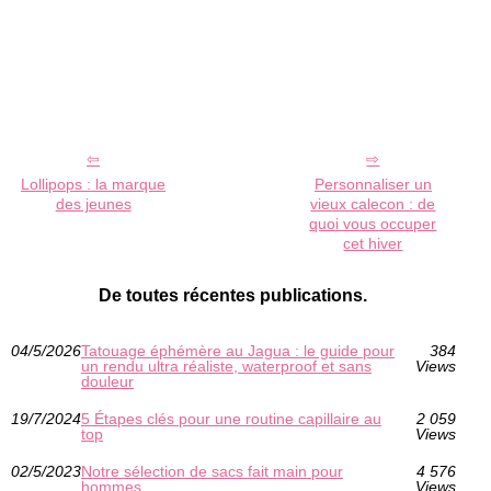
Lollipops : la marque
Personnaliser un
des jeunes
vieux calecon : de
quoi vous occuper
cet hiver
De toutes récentes publications.
04/5/2026
Tatouage éphémère au Jagua : le guide pour
384
un rendu ultra réaliste, waterproof et sans
Views
douleur
19/7/2024
5 Étapes clés pour une routine capillaire au
2 059
top
Views
02/5/2023
Notre sélection de sacs fait main pour
4 576
hommes
Views