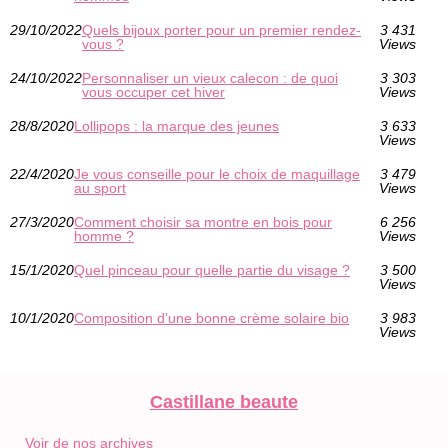
29/10/2022
Quels bijoux porter pour un premier rendez-
3 431
vous ?
Views
24/10/2022
Personnaliser un vieux calecon : de quoi
3 303
vous occuper cet hiver
Views
28/8/2020
Lollipops : la marque des jeunes
3 633
Views
22/4/2020
Je vous conseille pour le choix de maquillage
3 479
au sport
Views
27/3/2020
Comment choisir sa montre en bois pour
6 256
homme ?
Views
15/1/2020
Quel pinceau pour quelle partie du visage ?
3 500
Views
10/1/2020
Composition d'une bonne crème solaire bio
3 983
Views
Castillane beaute
Voir de nos archives