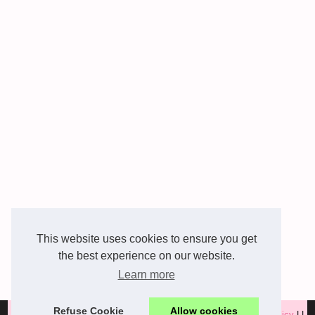
This website uses cookies to ensure you get
the best experience on our website.
Learn more
Refuse Cookie
Allow cookies
© 2026
Castillane-beaute.com
|
Voir de nos archives
|
Cookies Policy
|
|